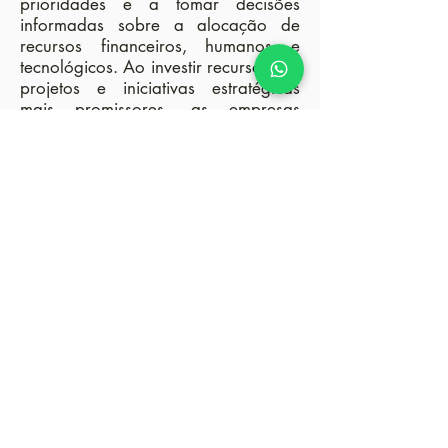
prioridades e a tomar decisões
informadas sobre a alocação de
recursos financeiros, humanos e
tecnológicos. Ao investir recursos nos
projetos e iniciativas estratégicas
mais promissores, as empresas
maximizam suas chances de sucesso
e evitam desperdícios
desnecessários.
No contexto da
consultoria
empresarial
, o planejamento
estratégico desempenha um papel
fundamental no desempenho das
empresas, pois proporciona uma
base sólida para o sucesso a longo
prazo. Ao definir metas e objetivos
claros, analisar o ambiente interno e
externo, identificar oportunidades e
ameaças, e alocar recursos de forma
eficiente, as empresas podem se
posicionar de maneira competitiva e