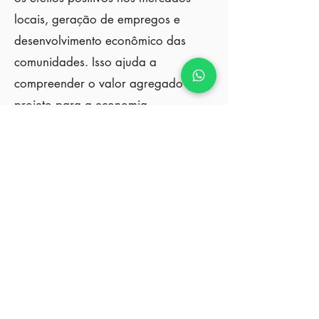
locais, geração de empregos e
desenvolvimento econômico das
comunidades. Isso ajuda a
compreender o valor agregado do
projeto para a economia.
Etapa 6: Monitoramento e
Otimização Financeira
Acompanhamos regularmente os
indicadores financeiros dos projetos,
comparando o desempenho real
com as projeções. Fazemos ajustes
estratégicos conforme necessário
para otimizar a eficiência financeira
e garantir que os investimentos