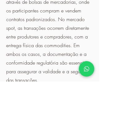
através de bolsas de mercadorias, onde
os participantes compram e vendem
contratos padronizados. No mercado
spot, as transações ocorrem diretamente
entre produtores e compradores, com a
entrega física das commodities. Em
ambos os casos, a documentação e a
conformidade regulatória são essenciais
para assegurar a validade e a segurança
das transações.
Necessidade de Estudo e
Análise do Mercado de
Commodities
O estudo e a análise do mercado de
commodities são fundamentais para
diversas razões: