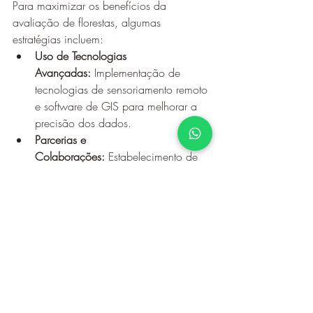
Para maximizar os benefícios da 
avaliação de florestas, algumas 
estratégias incluem:
Uso de Tecnologias 
Avançadas:
 Implementação de 
tecnologias de sensoriamento remoto 
e software de GIS para melhorar a 
precisão dos dados.
Parcerias e 
Colaborações:
 Estabelecimento de 
parcerias com instituições de 
pesquisa, ONGs e empresas 
privadas para compartilhar 
conhecimento e recursos.
Capacitação e 
Treinamento:
 Investimento em 
capacitação e treinamento contínuo 
de avaliadores para acompanhar as 
últimas tendências e metodologias.