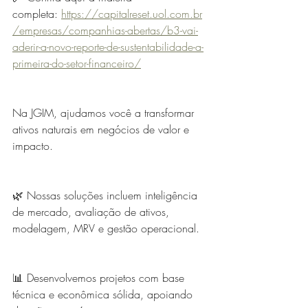
completa: 
https://capitalreset.uol.com.br
/empresas/companhias-abertas/b3-vai-
aderir-a-novo-reporte-de-sustentabilidade-a-
primeira-do-setor-financeiro/
Na JGIM, ajudamos você a transformar 
ativos naturais em negócios de valor e 
impacto.
🌿 Nossas soluções incluem inteligência 
de mercado, avaliação de ativos, 
modelagem, MRV e gestão operacional.
📊 Desenvolvemos projetos com base 
técnica e econômica sólida, apoiando 