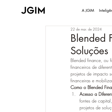
A JGIM
Intelig
22 de mar. de 2024
Blended F
Soluções
Blended finance, ou
financeiros de diferen
projetos de impacto so
financeiras e mobiliz
Como o Blended Finan
Acesso a Diferen
fontes de capital
projetos de solu