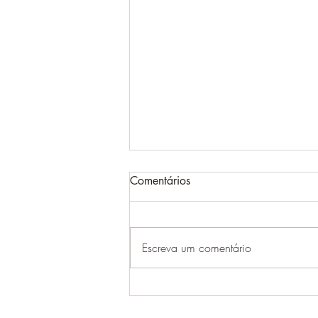
Comentários
Escreva um comentário
BNDES amplia ProFloresta+ e
abre programa para novos