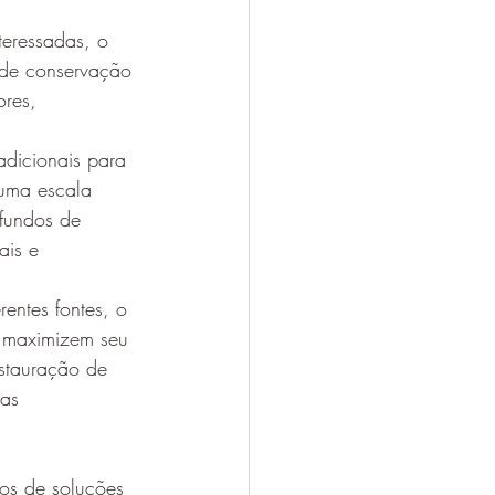
nteressadas, o 
s de conservação 
ores, 
adicionais para 
 uma escala 
 fundos de 
ais e 
entes fontes, o 
a maximizem seu 
estauração de 
as 
os de soluções 