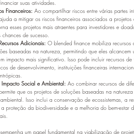
financiar suas atividades.
s Financeiros:
 Ao compartilhar riscos entre várias partes i
ajuda a mitigar os riscos financeiros associados a projeto
orna esses projetos mais atraentes para investidores e doad
 chances de sucesso.
ecursos Adicionais:
 O blended finance mobiliza recursos 
ções baseadas na natureza, permitindo que eles alcancem
 impacto mais significativo. Isso pode incluir recursos de
cos de desenvolvimento, instituições financeiras internacion
ntrópicas.
Impacto Social e Ambiental:
 Ao combinar recursos de difer
permite que os projetos de soluções baseadas na naturez
 ambiental. Isso inclui a conservação de ecossistemas, a r
s, a proteção da biodiversidade e a melhoria do bem-estar d
ais.
sempenha um papel fundamental na viabilização de projet