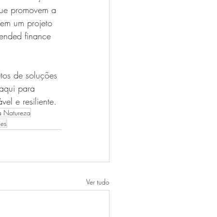
 que promovem a 
 em um projeto 
lended finance 
tos de soluções 
aqui para 
el e resiliente.
a Natureza
ces
Ver tudo