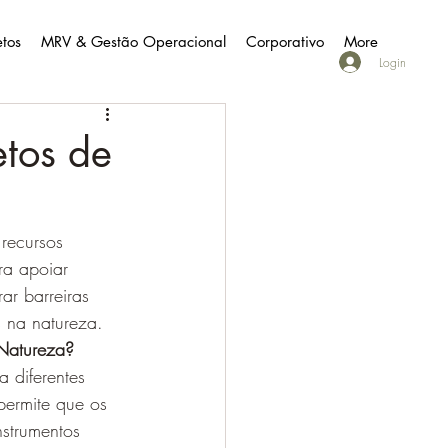
etos
MRV & Gestão Operacional
Corporativo
More
Login
etos de
recursos 
ara apoiar 
ar barreiras 
s na natureza.
 Natureza?
 diferentes 
 permite que os 
strumentos 