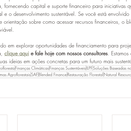
 fornecendo capital e suporte financeiro para iniciativas
l e o desenvolvimento sustentável. Se você está envolvido
e orientação sobre como acessar recursos financeiros, o b
iável.
ado em explorar oportunidades de financiamento para proje
, 
clique aqui
 e fale hoje com nossos consultores
. Estamos 
uas ideias em ações concretas para um futuro mais sustentáv
ofloresta
Finanças Climáticas
Finanças Sustentáveis
ILPF
Soluções Baseadas n
emas Agroflorestais
SAF
Blended Finance
Restauração Florestal
Natural Resour