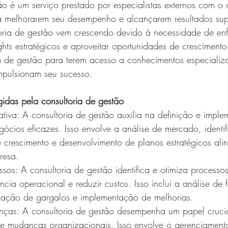
ão é um serviço prestado por especialistas externos com o 
 a melhorarem seu desempenho e alcançarem resultados sup
ria de gestão vem crescendo devido à necessidade de enfr
ghts estratégicos e aproveitar oportunidades de cresciment
ia de gestão para terem acesso a conhecimentos especializ
mpulsionam seu sucesso.
gidas pela consultoria de gestão
rativa: A consultoria de gestão auxilia na definição e impl
egócios eficazes. Isso envolve a análise de mercado, identi
 crescimento e desenvolvimento de planos estratégicos ali
resa.
sos: A consultoria de gestão identifica e otimiza processos
ncia operacional e reduzir custos. Isso inclui a análise de 
ficação de gargalos e implementação de melhorias.
ças: A consultoria de gestão desempenha um papel crucia
 mudanças organizacionais. Isso envolve o gerenciamento