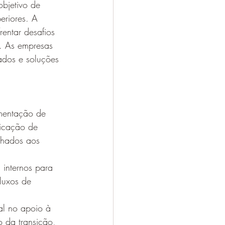
objetivo de 
eriores. A 
entar desafios 
o. As empresas 
ados e soluções 
ementação de 
ficação de 
nhados aos 
 internos para 
fluxos de 
l no apoio à 
 da transição, 