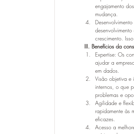
engajamento dos 
mudança.
Desenvolvimento 
desenvolvimento d
crescimento. Iss
III. Benefícios da co
Expertise: Os co
ajudar a empresa
em dados.
Visão objetiva e 
internos, o que 
problemas e opor
Agilidade e flex
rapidamente às 
eficazes.
Acesso a melhore