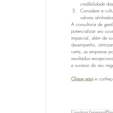
credibilidade das
Considere a cultu
valores alinhado
A consultoria de gest
potencializar seu suc
imparcial, além de so
desempenho, otimizar 
certa, as empresas po
resultados excepciona
e sucesso do seu neg
Clique aqui
 e conheç
Consultoria Empresarial
Plan