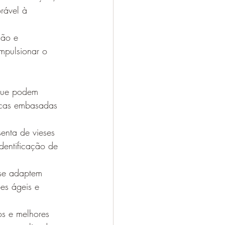
rável à 
ção e 
impulsionar o 
 que podem 
gicas embasadas 
senta de vieses 
dentificação de 
 se adaptem 
es ágeis e 
os e melhores 