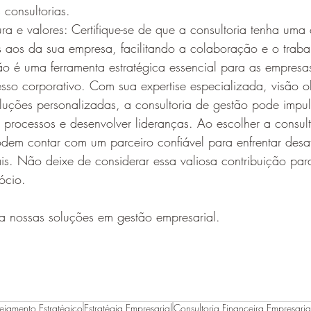
 consultorias.
ra e valores: Certifique-se de que a consultoria tenha uma 
s aos da sua empresa, facilitando a colaboração e o traba
ão é uma ferramenta estratégica essencial para as empres
esso corporativo. Com sua expertise especializada, visão ob
luções personalizadas, a consultoria de gestão pode impul
processos e desenvolver lideranças. Ao escolher a consult
dem contar com um parceiro confiável para enfrentar desaf
is. Não deixe de considerar essa valiosa contribuição par
ócio.
a nossas soluções em gestão empresarial.
ejamento Estratégico
Estratégia Empresarial
Consultoria Financeira Empresaria