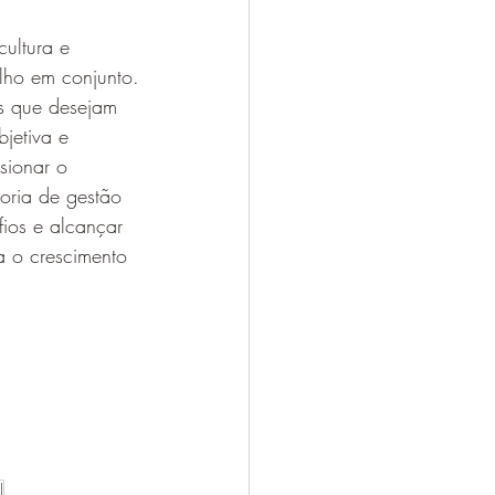
cultura e 
lho em conjunto.
as que desejam 
jetiva e 
sionar o 
oria de gestão 
ios e alcançar 
a o crescimento 
l