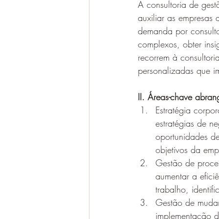
A consultoria de gest
auxiliar as empresas
demanda por consulto
complexos, obter insi
recorrem à consultor
personalizadas que i
II. Áreas-chave abran
Estratégia corpo
estratégias de n
oportunidades de
objetivos da emp
Gestão de proces
aumentar a eficiê
trabalho, identi
Gestão de mudan
implementação de