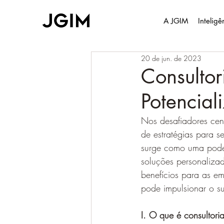
A JGIM
Intelig
20 de jun. de 2023
Consulto
Potencial
Nos desafiadores cen
de estratégias para s
surge como uma podero
soluções personalizad
benefícios para as e
pode impulsionar o su
I. O que é consultor