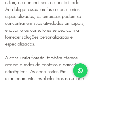
esforço e conhecimento especializado. 
Ao delegar essas tarefas a consultorias 
especializadas, as empresas podem se 
concentrar em suas atividades principais, 
enquanto os consultores se dedicam a 
fornecer soluções personalizadas e 
especializadas.
A consultoria florestal também oferece 
acesso a redes de contatos e parcerias 
estratégicas. As consultorias têm 
relacionamentos estabelecidos no setor e 
podem ajudar as empresas a 
estabelecerem contatos com 
fornecedores, parceiros e instituições 
relevantes. Essas parcerias podem abrir 
portas para novas oportunidades de 
negócios, colaborações e 
compartilhamento de conhecimentos.