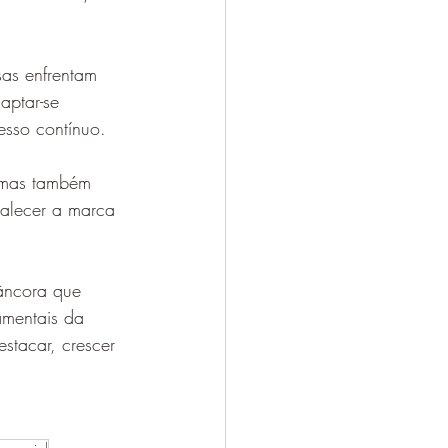
as enfrentam 
aptar-se 
esso contínuo.
, mas também 
talecer a marca 
âncora que 
mentais da 
stacar, crescer 