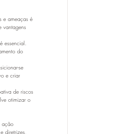
es e ameaças é 
 e vantagens 
é essencial. 
hamento do 
icionar-se 
o e criar 
ativa de riscos 
ve otimizar o 
e ação 
 diretrizes, 