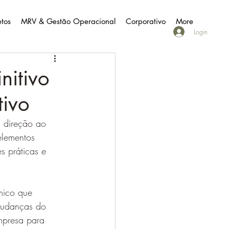
etos
MRV & Gestão Operacional
Corporativo
More
Login
nitivo
tivo
 direção ao 
elementos 
s práticas e 
mico que 
mudanças do 
mpresa para 