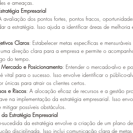
ades e ameaças.
tratégia Empresarial
A avaliação dos pontos fortes, pontos fracos, oportunidad
ar a estratégia. Isso ajuda a identificar áreas de melhoria
etivos Claros
: Estabelecer metas específicas e mensuráveis 
a uma direção clara para a empresa e permite o acompan
ngo do tempo.
 Mercado e Posicionamento
: Entender o mercado-alvo e pos
é vital para o sucesso. Isso envolve identificar o público-alv
r únicas para atrair os clientes certos.
os e Riscos
: A alocação eficaz de recursos e a gestão pro
ave na implementação da estratégia empresarial. Isso envol
 mitigar possíveis obstáculos.
da Estratégia Empresarial
sucedida da estratégia envolve a criação de um plano d
ção disciplinada. Isso inclui comunicação clara de metas e