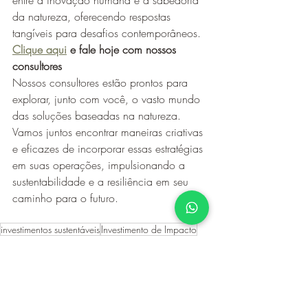
entre a inovação humana e a sabedoria 
da natureza, oferecendo respostas 
tangíveis para desafios contemporâneos.
Clique aqui
 e fale hoje com nossos 
consultores
Nossos consultores estão prontos para 
explorar, junto com você, o vasto mundo 
das soluções baseadas na natureza. 
Vamos juntos encontrar maneiras criativas 
e eficazes de incorporar essas estratégias 
em suas operações, impulsionando a 
sustentabilidade e a resiliência em seu 
caminho para o futuro.
investimentos sustentáveis
Investimento de Impacto
Recursos Naturais
ESG
Consultoria Agroflorestal
agrofloresta
Finanças Climáticas
Meio ambiente
Finanças Sustentáveis
Soluções Baseadas na Natureza
Nature-Based Solutions
Conservação