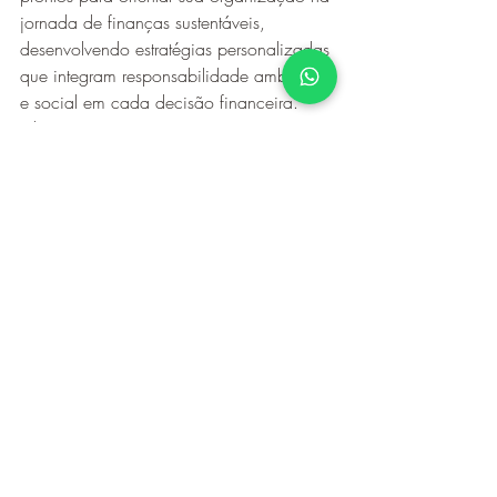
jornada de finanças sustentáveis, 
desenvolvendo estratégias personalizadas 
que integram responsabilidade ambiental 
e social em cada decisão financeira. 
Clique aqui para iniciar uma conversa 
transformadora sobre como podemos 
construir juntos um futuro financeiro mais 
sustentável.
investimentos sustentáveis
Investimento de Impacto
Planejamento Estratégico
Recursos Naturais
ESG
Finanças Corporativas
Consultoria Agroflorestal
Finanças Climáticas
Governança Corporativa
Meio ambiente
Finanças Sustentáveis
Posts recentes
Ver tudo