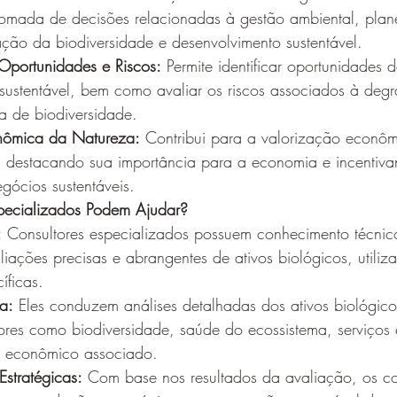
tomada de decisões relacionadas à gestão ambiental, plan
ção da biodiversidade e desenvolvimento sustentável.
 Oportunidades e Riscos:
 Permite identificar oportunidades d
sustentável, bem como avaliar os riscos associados à deg
a de biodiversidade.
nômica da Natureza:
 Contribui para a valorização econôm
s, destacando sua importância para a economia e incenti
gócios sustentáveis.
pecializados Podem Ajudar?
:
 Consultores especializados possuem conhecimento técnico
aliações precisas e abrangentes de ativos biológicos, utili
íficas.
a:
 Eles conduzem análises detalhadas dos ativos biológic
ores como biodiversidade, saúde do ecossistema, serviços 
r econômico associado.
stratégicas:
 Com base nos resultados da avaliação, os co