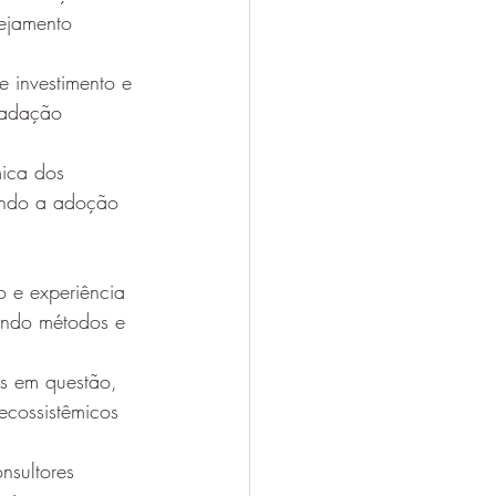
ejamento 
e investimento e 
radação 
ica dos 
vando a adoção 
 e experiência 
zando métodos e 
os em questão, 
ecossistêmicos 
nsultores 