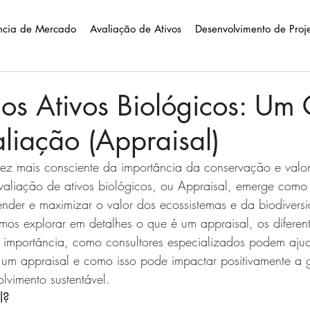
ência de Mercado
Avaliação de Ativos
Desenvolvimento de Proj
os Ativos Biológicos: Um
liação (Appraisal)
z mais consciente da importância da conservação e valo
avaliação de ativos biológicos, ou Appraisal, emerge como
ender e maximizar o valor dos ecossistemas e da biodivers
mos explorar em detalhes o que é um appraisal, os diferent
a importância, como consultores especializados podem ajud
r um appraisal e como isso pode impactar positivamente a 
lvimento sustentável.
l?