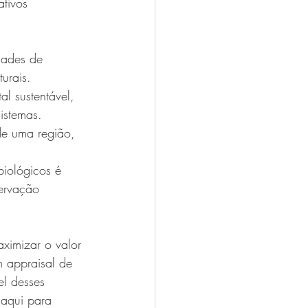
tivos 
idades de 
urais.
l sustentável, 
istemas.
de uma região, 
biológicos é 
servação 
ximizar o valor 
m appraisal de 
el desses 
 aqui para 