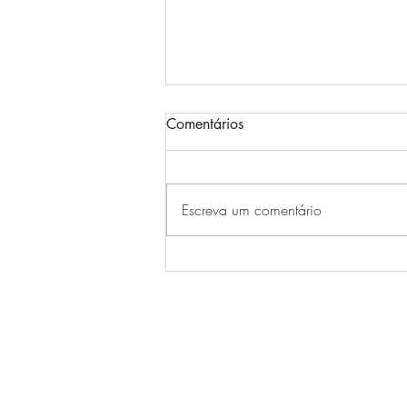
Comentários
Escreva um comentário
BNDES amplia ProFloresta+ e
abre programa para novos
compradores de créditos de
carbono