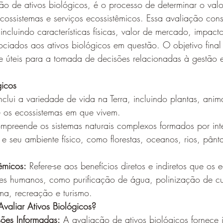
ão de ativos biológicos, é o processo de determinar o va
ecossistemas e serviços ecossistêmicos. Essa avaliação con
incluindo características físicas, valor de mercado, impact
sociados aos ativos biológicos em questão. O objetivo final 
 e úteis para a tomada de decisões relacionadas à gestão 
gicos
Inclui a variedade de vida na Terra, incluindo plantas, anima
 os ecossistemas em que vivem.
mpreende os sistemas naturais complexos formados por inte
e seu ambiente físico, como florestas, oceanos, rios, pânta
êmicos:
 Refere-se aos benefícios diretos e indiretos que os 
es humanos, como purificação de água, polinização de cul
ma, recreação e turismo.
Avaliar Ativos Biológicos?
ões Informadas:
 A avaliação de ativos biológicos fornece 