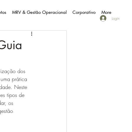
etos
MRV & Gestão Operacional
Corporativo
More
Login
 Guia
rização dos 
 uma prática 
idade. Neste 
es tipos de 
ar, os 
gestão 