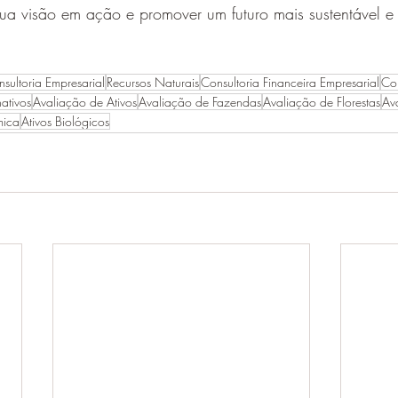
sua visão em ação e promover um futuro mais sustentável e r
sultoria Empresarial
Recursos Naturais
Consultoria Financeira Empresarial
Con
nativos
Avaliação de Ativos
Avaliação de Fazendas
Avaliação de Florestas
Av
mica
Ativos Biológicos