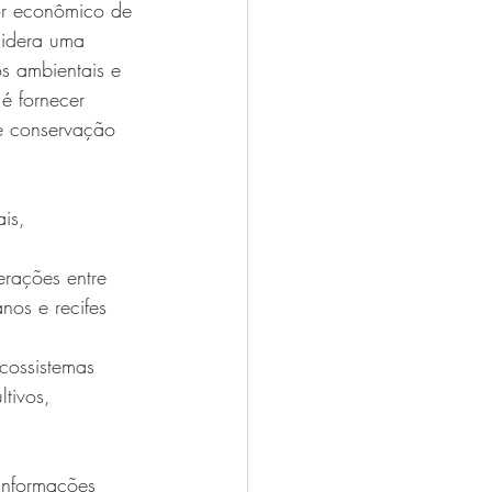
lor econômico de 
sidera uma 
os ambientais e 
é fornecer 
e conservação 
is, 
rações entre 
nos e recifes 
ecossistemas 
tivos, 
informações 