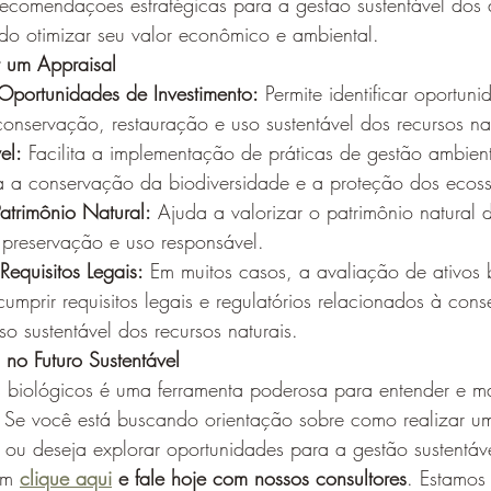
ecomendações estratégicas para a gestão sustentável dos a
ndo otimizar seu valor econômico e ambiental.
r um Appraisal
 Oportunidades de Investimento:
 Permite identificar oportun
conservação, restauração e uso sustentável dos recursos nat
el:
 Facilita a implementação de práticas de gestão ambienta
a a conservação da biodiversidade e a proteção dos ecoss
atrimônio Natural:
 Ajuda a valorizar o patrimônio natural 
preservação e uso responsável.
equisitos Legais:
 Em muitos casos, a avaliação de ativos 
umprir requisitos legais e regulatórios relacionados à con
o sustentável dos recursos naturais.
 no Futuro Sustentável
s biológicos é uma ferramenta poderosa para entender e ma
. Se você está buscando orientação sobre como realizar u
s ou deseja explorar oportunidades para a gestão sustentáv
em 
clique aqui
 e fale hoje com nossos consultores
. Estamos