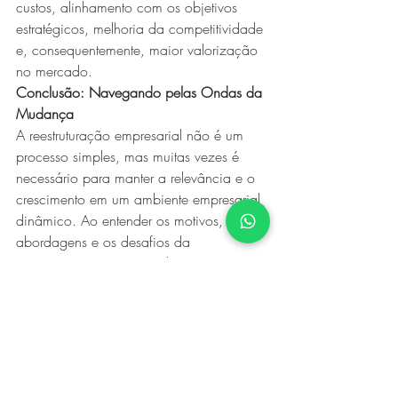
custos, alinhamento com os objetivos 
estratégicos, melhoria da competitividade 
e, consequentemente, maior valorização 
no mercado.
Conclusão: Navegando pelas Ondas da 
Mudança
A reestruturação empresarial não é um 
processo simples, mas muitas vezes é 
necessário para manter a relevância e o 
crescimento em um ambiente empresarial 
dinâmico. Ao entender os motivos, as 
abordagens e os desafios da 
reestruturação empresarial, as empresas 
podem navegar pelas ondas da 
mudança de forma mais assertiva e 
alcançar um futuro mais promissor.
Clique aqui
 e fale hoje com nossos 
consultores.