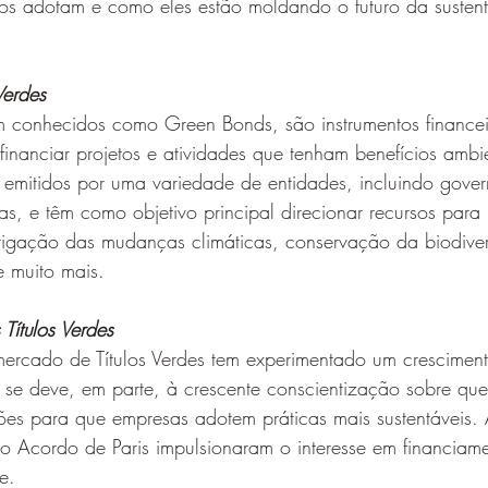
os adotam e como eles estão moldando o futuro da sustent
Verdes
 conhecidos como Green Bonds, são instrumentos financei
financiar projetos e atividades que tenham benefícios ambie
 emitidos por uma variedade de entidades, incluindo gove
iras, e têm como objetivo principal direcionar recursos para
tigação das mudanças climáticas, conservação da biodiver
e muito mais.
Títulos Verdes
mercado de Títulos Verdes tem experimentado um crescimen
o se deve, em parte, à crescente conscientização sobre que
ões para que empresas adotem práticas mais sustentáveis. 
o Acordo de Paris impulsionaram o interesse em financiame
e.