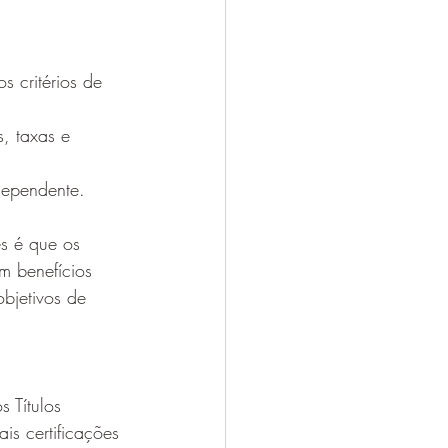
s critérios de 
s, taxas e 
dependente.
es é que os 
m benefícios 
bjetivos de 
 Títulos 
is certificações 