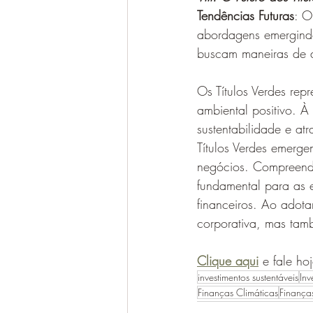
Tendências Futuras
: O
abordagens emergindo
buscam maneiras de al
Os Títulos Verdes re
ambiental positivo. 
sustentabilidade e at
Títulos Verdes emerg
negócios. Compreende
fundamental para as 
financeiros. Ao ado
corporativa, mas tamb
Clique aqui
 e fale ho
investimentos sustentáveis
Inv
Finanças Climáticas
Finanças