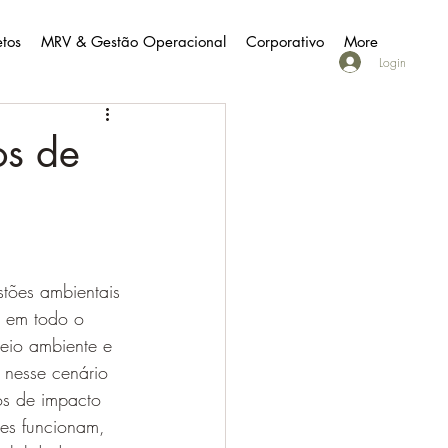
etos
MRV & Gestão Operacional
Corporativo
More
Login
os de
tões ambientais 
s em todo o 
eio ambiente e 
 nesse cenário 
os de impacto 
les funcionam, 