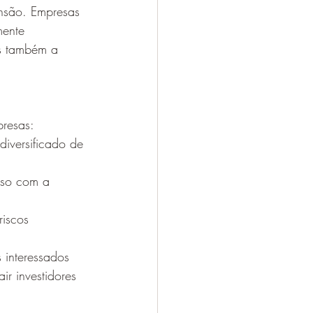
nsão. Empresas 
mente 
s também a 
presas:
iversificado de 
sso com a 
riscos 
 interessados 
ir investidores 