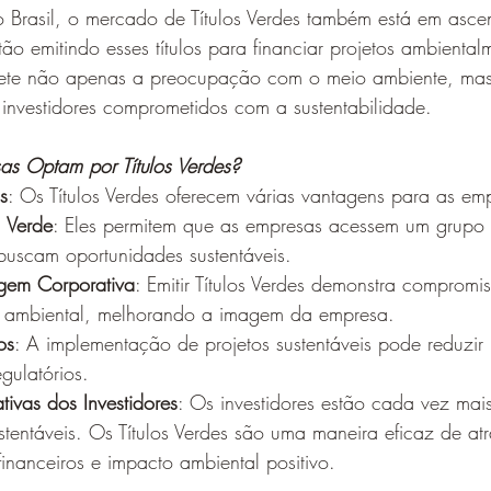
 Brasil, o mercado de Títulos Verdes também está em asce
tão emitindo esses títulos para financiar projetos ambiental
eflete não apenas a preocupação com o meio ambiente, ma
 investidores comprometidos com a sustentabilidade.
sas Optam por Títulos Verdes?
s
: Os Títulos Verdes oferecem várias vantagens para as em
 Verde
: Eles permitem que as empresas acessem um grupo d
 buscam oportunidades sustentáveis.
gem Corporativa
: Emitir Títulos Verdes demonstra compromi
e ambiental, melhorando a imagem da empresa.
os
: A implementação de projetos sustentáveis pode reduzir 
gulatórios.
ivas dos Investidores
: Os investidores estão cada vez mais
tentáveis. Os Títulos Verdes são uma maneira eficaz de atra
inanceiros e impacto ambiental positivo.