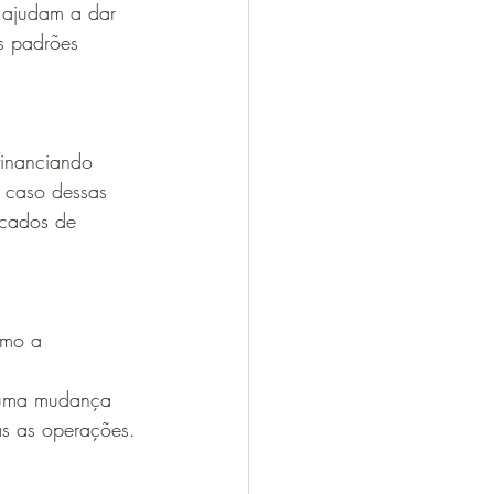
s ajudam a dar 
s padrões 
financiando 
 caso dessas 
icados de 
omo a 
e uma mudança 
as as operações.