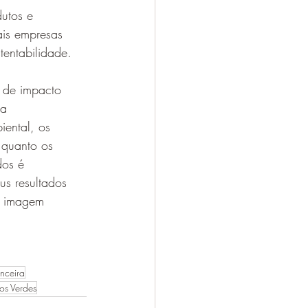
utos e 
is empresas 
tentabilidade.
 de impacto 
a 
iental, os 
 quanto os 
dos é 
s resultados 
a imagem 
anceira
los Verdes