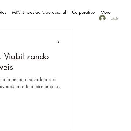
etos
MRV & Gestão Operacional
Corporativo
More
Login
: Viabilizando
veis
gia financeira inovadora que
ivados para financiar projetos