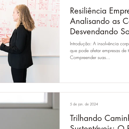
Resiliência Empre
Analisando as C
Desvendando So
Insolvência Corp
Introdução: A insolvência cor
que pode afetar empresas de t
Compreender suas...
5 de jan. de 2024
Trilhando Camin
Sustentáveis: O 