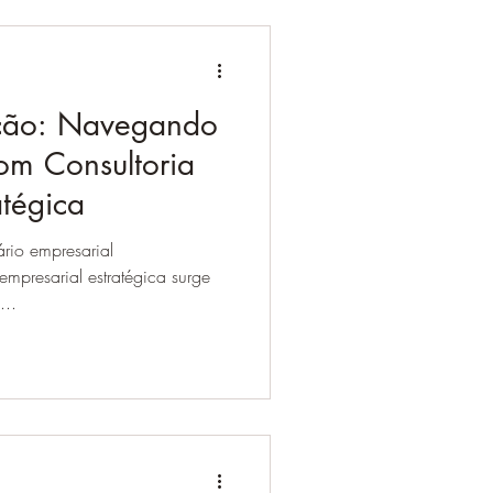
Ação: Navegando
om Consultoria
atégica
rio empresarial
mpresarial estratégica surge
...