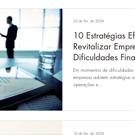
23 de fev. de 2024
10 Estratégias E
Revitalizar Emp
Dificuldades Fin
Em momentos de dificuldades f
empresas adotem estratégias ef
operações e...
16 de fev. de 2024