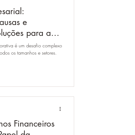
sarial:
ausas e
luções para a
orativa
porativa é um desafio complexo
odos os tamanhos e setores.
hos Financeiros
Papel da