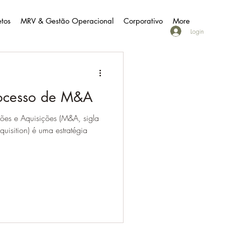
etos
MRV & Gestão Operacional
Corporativo
More
Login
rocesso de M&A
ões e Aquisições (M&A, sigla
uisition) é uma estratégia