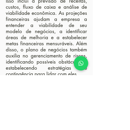
Isso inclui a previsão de receitas,
custos, fluxo de caixa e análise de
viabilidade econômica. As projeções
financeiras ajudam a empresa a
entender a viabilidade de seu
modelo de negócios, a identificar
áreas de melhoria e a estabelecer
metas financeiras mensuráveis. Além
disso, o plano de negócios também
auxilia no gerenciamento de riscos,
identificando possíveis obstáculos e
estabelecendo estratégias de
contingência para lidar com eles.
Em resumo, no contexto da
consultoria empresarial
, um plano de
negócios é uma peça fundamental
para o sucesso empresarial. Ele
fornece uma visão estratégica clara,
permitindo que a empresa defina
metas, identifique oportunidades,
antecipe desafios e aloque recursos