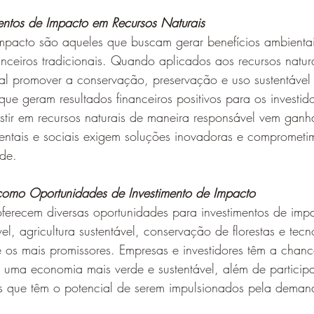
entos de Impacto em Recursos Naturais
mpacto são aqueles que buscam gerar benefícios ambientai
anceiros tradicionais. Quando aplicados aos recursos natura
al promover a conservação, preservação e uso sustentável 
 geram resultados financeiros positivos para os investido
tir em recursos naturais de maneira responsável vem ganh
ientais e sociais exigem soluções inovadoras e comprometi
ade.
s como Oportunidades de Investimento de Impacto
oferecem diversas oportunidades para investimentos de impa
l, agricultura sustentável, conservação de florestas e tecn
e os mais promissores. Empresas e investidores têm a chance
 uma economia mais verde e sustentável, além de particip
es que têm o potencial de serem impulsionados pela deman