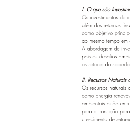
I. O que são Investim
Os investimentos de i
além dos retornos fin
como objetivo princip
ao mesmo tempo em que
A abordagem de inves
pois os desafios amb
os setores da socied
II. Recursos Naturai
Os recursos naturais 
como energia renováve
ambientais estão entr
para a transição para
crescimento de setor