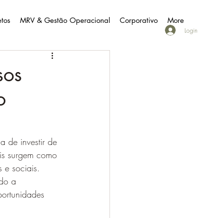
etos
MRV & Gestão Operacional
Corporativo
More
Login
sos
o
 de investir de 
ais surgem como 
 e sociais. 
do a 
portunidades 