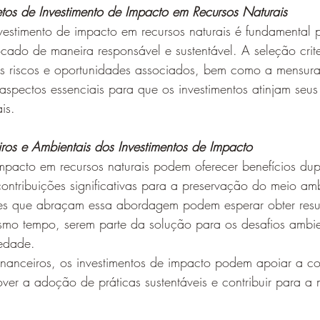
jetos de Investimento de Impacto em Recursos Naturais
nvestimento de impacto em recursos naturais é fundamental p
ocado de maneira responsável e sustentável. A seleção crit
dos riscos e oportunidades associados, bem como a mensur
spectos essenciais para que os investimentos atinjam seus 
is.
eiros e Ambientais dos Investimentos de Impacto
mpacto em recursos naturais podem oferecer benefícios dupl
 contribuições significativas para a preservação do meio amb
res que abraçam essa abordagem podem esperar obter resu
esmo tempo, serem parte da solução para os desafios ambie
iedade.
financeiros, os investimentos de impacto podem apoiar a c
ver a adoção de práticas sustentáveis e contribuir para a 