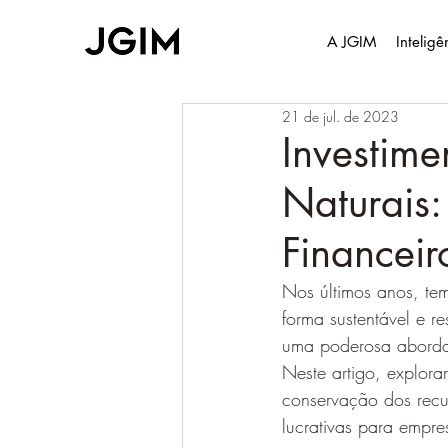
A JGIM
Intelig
21 de jul. de 2023
Investime
Naturais:
Financeir
Nos últimos anos, tem
forma sustentável e r
uma poderosa abordage
Neste artigo, explor
conservação dos recu
lucrativas para empres