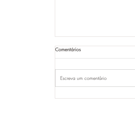
Comentários
Escreva um comentário
BNDES amplia ProFloresta+ e
abre programa para novos
compradores de créditos de
carbono