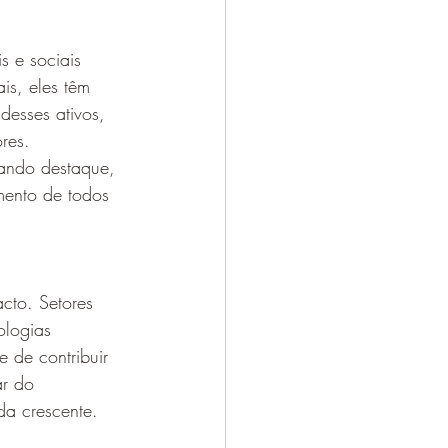
s e sociais 
is, eles têm 
desses ativos, 
res.
ando destaque, 
mento de todos 
cto. Setores 
ologias 
 de contribuir 
ar do 
da crescente.