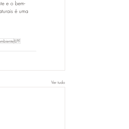
te e o bem-
aturais é uma 
mbiente
ILPF
Ver tudo