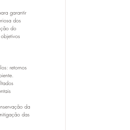
ara garantir 
eriosa dos 
ação do 
objetivos 
os: retornos 
iente. 
ltados 
ntais 
onservação da 
mitigação das 