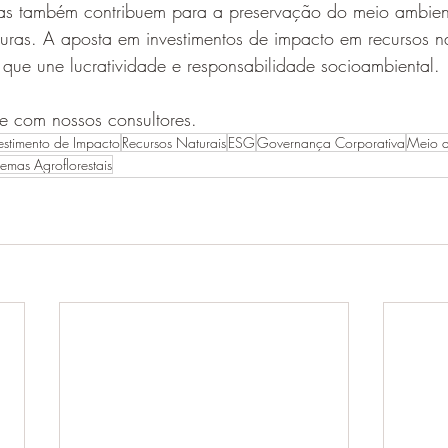
mas também contribuem para a preservação do meio ambien
turas. A aposta em investimentos de impacto em recursos n
 que une lucratividade e responsabilidade socioambiental.
je com nossos consultores.
estimento de Impacto
Recursos Naturais
ESG
Governança Corporativa
Meio a
temas Agroflorestais