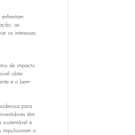
 enfrentam 
vação, as 
ar os interesses 
ntos de impacto 
ível obter 
ente e o bem-
poderosa para 
investidores têm 
 sustentável e 
s impulsionam o 