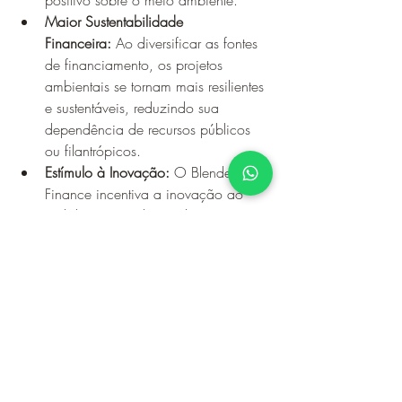
positivo sobre o meio ambiente.
Maior Sustentabilidade 
Financeira:
 Ao diversificar as fontes 
de financiamento, os projetos 
ambientais se tornam mais resilientes 
e sustentáveis, reduzindo sua 
dependência de recursos públicos 
ou filantrópicos.
Estímulo à Inovação:
 O Blended 
Finance incentiva a inovação ao 
mobilizar capital privado para o 
desenvolvimento de soluções 
ambientais inovadoras, como 
tecnologias de energia renovável e 
práticas agrícolas sustentáveis.
Conclusão: Impulsionando a 
Sustentabilidade com Blended Finance
O Blended Finance oferece uma 
abordagem inovadora e eficaz para 