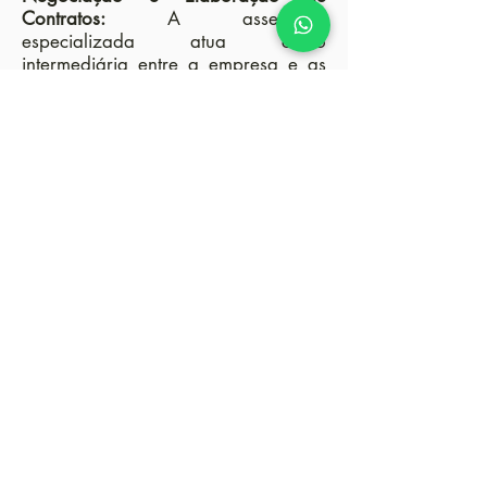
Contratos:
A assessoria
especializada atua como
intermediária entre a empresa e as
instituições financeiras, auxiliando na
negociação dos termos da operação
e na elaboração dos contratos. Isso
garante que a empresa tenha
clareza sobre as condições e
responsabilidades envolvidas,
evitando surpresas desagradáveis no
futuro.
Mitigação de Riscos:
Uma assessoria
especializada possui expertise em
identificar e mitigar os riscos
associados às operações de crédito.
Eles realizam uma análise minuciosa
das garantias oferecidas, verificam a
adequação das cláusulas contratuais
e acompanham o cumprimento das
obrigações financeiras ao longo do